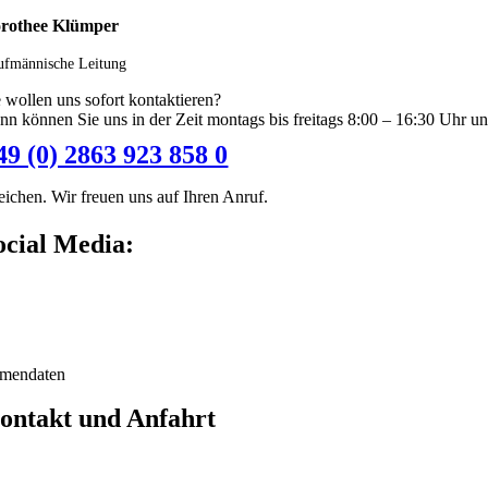
rothee Klümper
ufmännische Leitung
e wollen uns sofort kontaktieren?
nn können Sie uns in der Zeit montags bis freitags 8:00 – 16:30 Uhr u
49 (0) 2863 923 858 0
reichen. Wir freuen uns auf Ihren Anruf.
ocial Media:
rmendaten
ontakt und Anfahrt