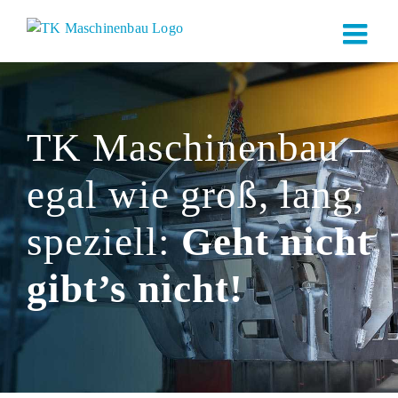
Zum
Inhalt
springen
TK Maschinenbau –
egal wie groß, lang,
speziell:
Geht nicht
gibt’s nicht!